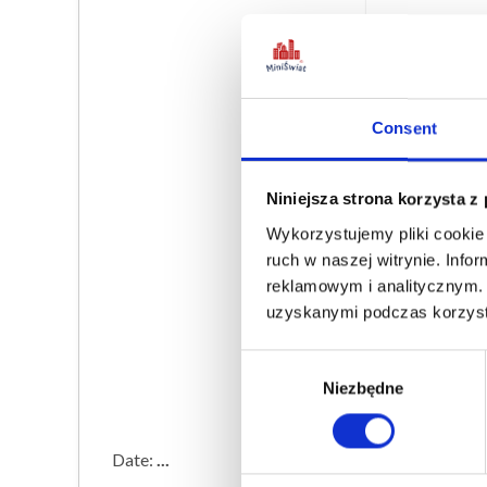
Consent
Niniejsza strona korzysta z
Wykorzystujemy pliki cookie 
ruch w naszej witrynie. Info
reklamowym i analitycznym. 
-
Dostęp
08
uzyskanymi podczas korzysta
-
Rezerw
C
08
Niezbędne
o
n
s
Date:
...
e