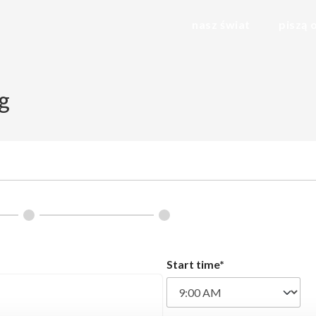
nasz świat
piszą 
g
Start time*