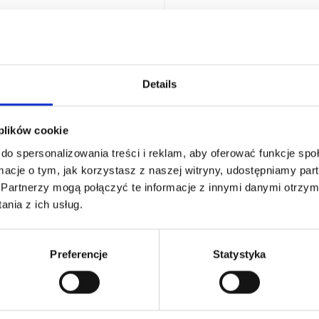
Wczytywanie...
Details
 plików cookie
do spersonalizowania treści i reklam, aby oferować funkcje spo
rmacje o tym, jak korzystasz z naszej witryny, udostępniamy pa
Partnerzy mogą połączyć te informacje z innymi danymi otrzyma
ny
-
Termin niedostępny
08
nia z ich usług.
acja
Preferencje
Statystyka
Start Time:
...
End Time:
...