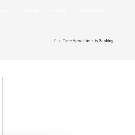
o nas
galeria
cennik
regulaminy
>
Time Appointments Booking