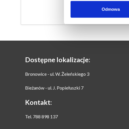
n
t
Odmowa
S
e
l
e
c
t
i
Dostępne lokalizacje:
o
n
Bronowice - ul. W. Żeleńskiego 3
Bieżanów - ul. J. Popiełuszki 7
Kontakt:
Tel. 788 898 137